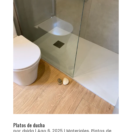
Platos de ducha
por
dxida
|
Ago 6, 2025
|
Materiales
,
Platos de