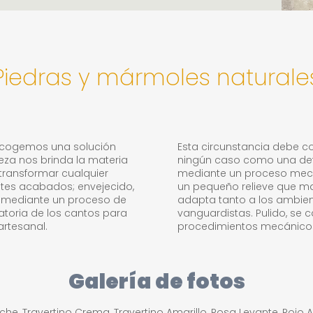
Piedras y mármoles naturale
scogemos una solución
Esta circunstancia debe c
eza nos brinda la materia
ningún caso como una defi
 transformar cualquier
mediante un proceso mecán
entes acabados; envejecido,
un pequeño relieve que mar
l mediante un proceso de
adapta tanto a los ambie
eatoria de los cantos para
vanguardistas. Pulido, se c
rtesanal.
procedimientos mecánico
Galería de fotos
oche, Travertino Crema, Travertino Amarillo, Rosa Levante, Rojo