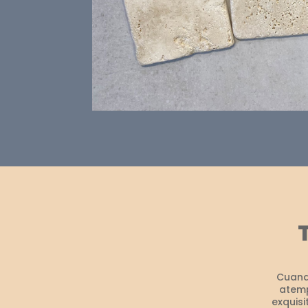
Cuand
atemp
exquisi