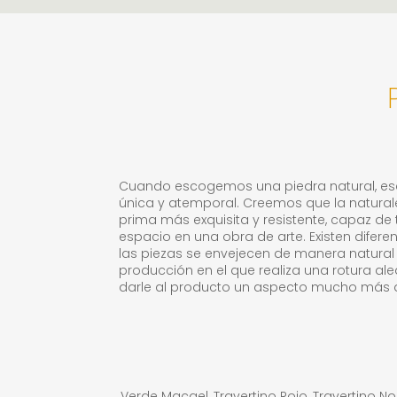
Cuando escogemos una piedra natural, e
única y atemporal. Creemos que la natural
prima más exquisita y resistente, capaz de
espacio en una obra de arte. Existen difer
las piezas se envejecen de manera natura
producción en el que realiza una rotura al
darle al producto un aspecto mucho más a
Verde Macael, Travertino Rojo, Travertino N